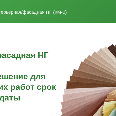
нтерьерная/фасадная НГ (КМ-0)
фасадная НГ
ешение для
их работ срок
 даты